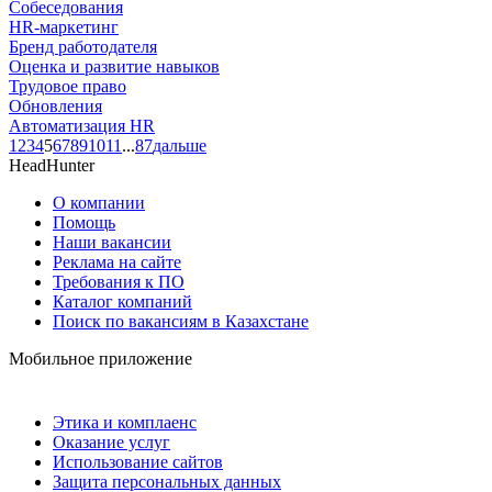
Собеседования
HR-маркетинг
Бренд работодателя
Оценка и развитие навыков
Трудовое право
Обновления
Автоматизация HR
1
2
3
4
5
6
7
8
9
10
11
...
87
дальше
HeadHunter
О компании
Помощь
Наши вакансии
Реклама на сайте
Требования к ПО
Каталог компаний
Поиск по вакансиям в Казахстане
Мобильное приложение
Этика и комплаенс
Оказание услуг
Использование сайтов
Защита персональных данных