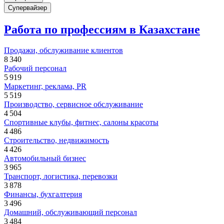
Супервайзер
Работа по профессиям в Казахстане
Продажи, обслуживание клиентов
8 340
Рабочий персонал
5 919
Маркетинг, реклама, PR
5 519
Производство, сервисное обслуживание
4 504
Спортивные клубы, фитнес, салоны красоты
4 486
Строительство, недвижимость
4 426
Автомобильный бизнес
3 965
Транспорт, логистика, перевозки
3 878
Финансы, бухгалтерия
3 496
Домашний, обслуживающий персонал
3 484