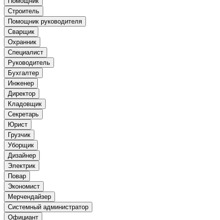
Помощник
Строитель
Помощник руководителя
Сварщик
Охранник
Специалист
Руководитель
Бухгалтер
Инженер
Директор
Кладовщик
Секретарь
Юрист
Грузчик
Уборщик
Дизайнер
Электрик
Повар
Экономист
Мерчендайзер
Системный администратор
Официант