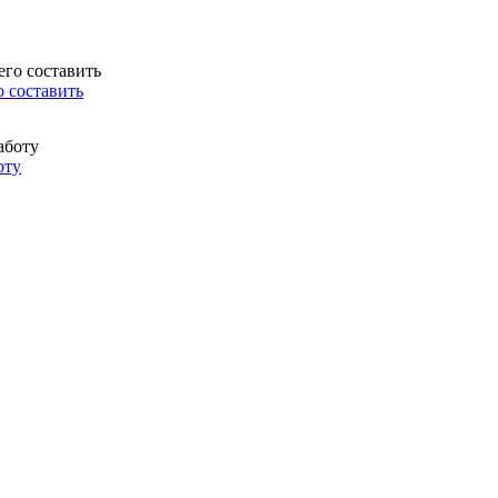
о составить
оту