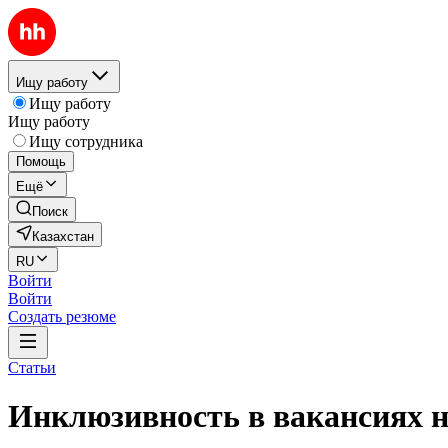
Ищу работу
Ищу работу
Ищу работу
Ищу сотрудника
Помощь
Ещё
Поиск
Казахстан
RU
Войти
Войти
Создать резюме
Статьи
Инклюзивность в вакансиях н