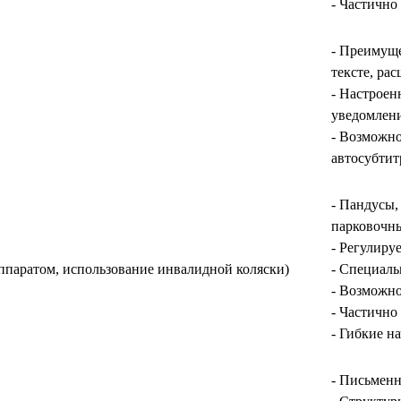
- Частично
- Преимуще
тексте, ра
- Настроен
уведомлен
- Возможно
автосубти
- Пандусы,
парковочны
- Регулиру
ппаратом, использование инвалидной коляски)
- Специаль
- Возможно
- Частично
- Гибкие н
- Письменн