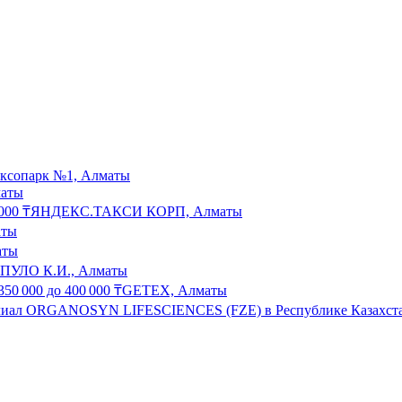
ксопарк №1, Алматы
маты
 000
₸
ЯНДЕКС.ТАКСИ КОРП, Алматы
аты
аты
УЛО К.И., Алматы
350 000
до
400 000
₸
GETEX, Алматы
иал ORGANOSYN LIFESCIENCES (FZE) в Республике Казахста