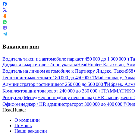
Вакансии дня
Водитель такси на автомобиле парка
от
450 000
до
1 300 000
₸
Та
Диджитал-маркетолог
з/п не указана
HeadHunter: Казахстан, Ал
Водитель на личном автомобиле к Партнеру Яндекс. Такси
968
Генпланист-макетчик
от
180 000
до
450 000
₸
Mad company, Алм
Администратор гостиницы
от
250 000
до
500 000
₸
Ибраев, Алм
Комплектовщик товаров
от
240 000
до
330 000
₸
ГРАММАТИКОП
Рекрутер (Менеджер по подбору персонала) / HR - менеджер
от
Офис-менеджер / HR администратор
от
300 000
до
400 000
₸
Фил
HeadHunter
О компании
Помощь
Наши вакансии