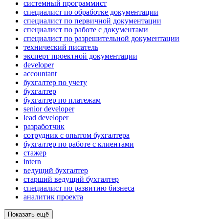
системный программист
специалист по обработке документации
специалист по первичной документации
специалист по работе с документами
специалист по разрешительной документации
технический писатель
эксперт проектной документации
developer
accountant
бухгалтер по учету
бухгалтер
бухгалтер по платежам
senior developer
lead developer
разработчик
сотрудник с опытом бухгалтера
бухгалтер по работе с клиентами
стажер
intern
ведущий бухгалтер
старший ведущий бухгалтер
специалист по развитию бизнеса
аналитик проекта
Показать ещё