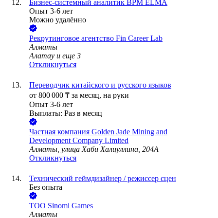
Бизнес-системный аналитик BPM ELMA
Опыт 3-6 лет
Можно удалённо
Рекрутинговое агентство Fin Career Lab
Алматы
Алатау
и еще
3
Откликнуться
Переводчик китайского и русского языков
от
800 000
₸
за месяц,
на руки
Опыт 3-6 лет
Выплаты: Раз в месяц
Частная компания Golden Jade Mining and
Development Company Limited
Алматы, улица Хаби Халиуллина, 204А
Откликнуться
Технический геймдизайнер / режиссер сцен
Без опыта
ТОО
Sinomi Games
Алматы