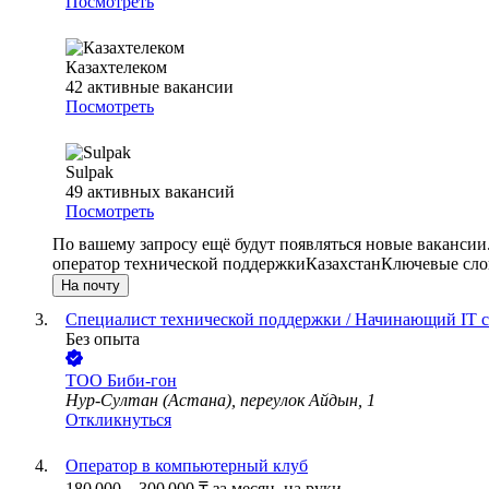
Посмотреть
Казахтелеком
42
активные вакансии
Посмотреть
Sulpak
49
активных вакансий
Посмотреть
По вашему запросу ещё будут появляться новые вакансии
оператор технической поддержки
Казахстан
Ключевые слов
На почту
Специалист технической поддержки / Начинающий IT 
Без опыта
ТОО
Биби-гон
Нур-Султан (Астана), переулок Айдын, 1
Откликнуться
Оператор в компьютерный клуб
180 000
–
300 000
₸
за месяц,
на руки