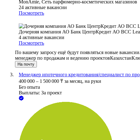
MonAmie, Сеть парфюмерно-косметических магазинов
24
активные вакансии
Посмотреть
Дочерняя компания АО Банк ЦентрКредит АО BCC Lea
4
активные вакансии
Посмотреть
По вашему запросу ещё будут появляться новые вакансии
менеджер по продажам и ведению проектов
Казахстан
Клю
На почту
Менеджер ипотечного кредитования/специалист по п
400 000
–
1 500 000
₸
за месяц,
на руки
Без опыта
Выплаты: За проект