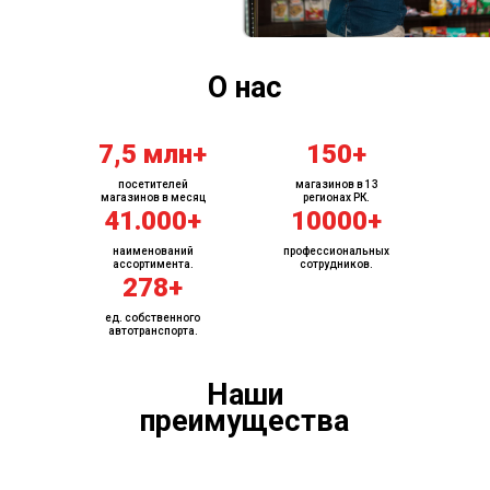
О нас
7,5 млн+
150+
посетителей
магазинов в 13
магазинов в месяц
регионах РК.
41.000+
10000+
наименований
профессиональных
ассортимента.
сотрудников.
278+
ед. собственного
автотранспорта.
Наши
преимуществa