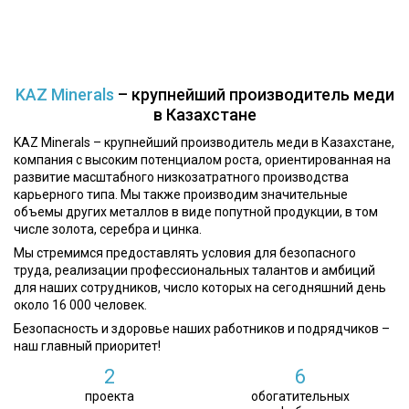
Наши ценности
Наша стратегия
KAZ Minerals
– крупнейший производитель меди
Студентам и выпускникам
в Казахстане
KAZ Minerals – крупнейший производитель меди в Казахстане,
компания с высоким потенциалом роста, ориентированная на
развитие масштабного низкозатратного производства
карьерного типа. Мы также производим значительные
объемы других металлов в виде попутной продукции, в том
числе золота, серебра и цинка.
Мы стремимся предоставлять условия для безопасного
труда, реализации профессиональных талантов и амбиций
для наших сотрудников, число которых на сегодняшний день
около 16 000 человек.
Безопасность и здоровье наших работников и подрядчиков –
наш главный приоритет!
2
6
проекта
обогатительных