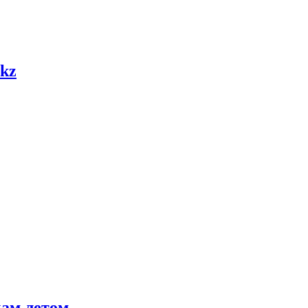
.kz
кам летом