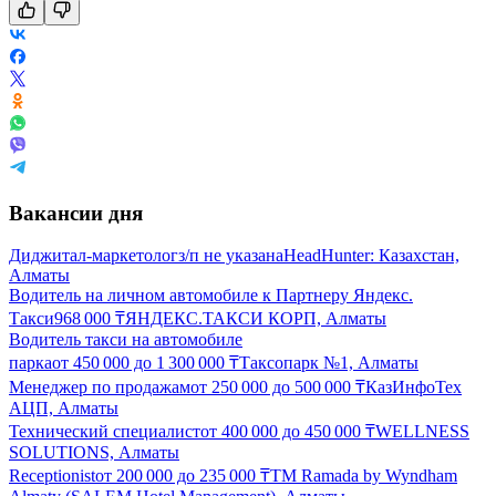
Вакансии дня
Диджитал-маркетолог
з/п не указана
HeadHunter: Казахстан,
Алматы
Водитель на личном автомобиле к Партнеру Яндекс.
Такси
968 000
₸
ЯНДЕКС.ТАКСИ КОРП, Алматы
Водитель такси на автомобиле
парка
от
450 000
до
1 300 000
₸
Таксопарк №1, Алматы
Менеджер по продажам
от
250 000
до
500 000
₸
КазИнфоТех
АЦП, Алматы
Технический специалист
от
400 000
до
450 000
₸
WELLNESS
SOLUTIONS, Алматы
Receptionist
от
200 000
до
235 000
₸
ТМ Ramada by Wyndham