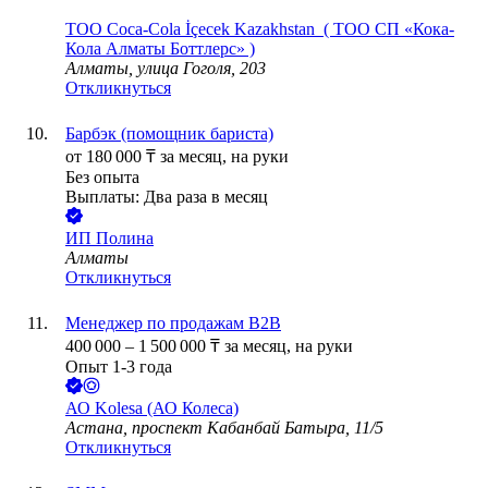
ТОО
Coca-Cola İçecek Kazakhstan ( ТОО СП «Кока-
Кола Алматы Боттлерс» )
Алматы, улица Гоголя, 203
Откликнуться
Барбэк (помощник бариста)
от
180 000
₸
за месяц,
на руки
Без опыта
Выплаты: Два раза в месяц
ИП
Полина
Алматы
Откликнуться
Менеджер по продажам B2B
400 000
–
1 500 000
₸
за месяц,
на руки
Опыт 1-3 года
АО
Kolesa (АО Колеса)
Астана, проспект Кабанбай Батыра, 11/5
Откликнуться