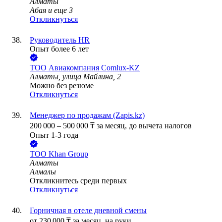
Алматы
Абая
и еще
3
Откликнуться
Руководитель HR
Опыт более 6 лет
ТОО
Авиакомпания Comlux-KZ
Алматы, улица Майлина, 2
Можно без резюме
Откликнуться
Менеджер по продажам (Zapis.kz)
200 000
–
500 000
₸
за месяц,
до вычета налогов
Опыт 1-3 года
ТОО
Khan Group
Алматы
Алмалы
Откликнитесь среди первых
Откликнуться
Горничная в отеле дневной смены
от
230 000
₸
за месяц,
на руки