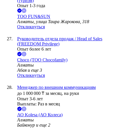
(туризм)
Опыт 1-3 года
ТОО
FUN&SUN
Алматы, улица Таира Жарокова, 318
Откликнуться
Руководитель отдела продаж / Head of Sales
(FREEDOM Privilege)
Опыт более 6 лет
Choco (ТОО Chocofamily)
Алматы
Абая
и еще
3
Откликнуться
Менеджер по внешним коммуникациям
до
1 000 000
₸
за месяц,
на руки
Опыт 3-6 лет
Выплаты: Раз в месяц
АО
Kolesa (АО Колеса)
Алматы
Байконур
и еще
2