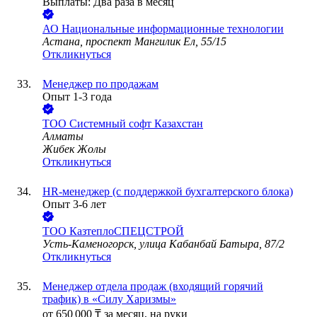
Выплаты: Два раза в месяц
АО
Национальные информационные технологии
Астана, проспект Мангилик Ел, 55/15
Откликнуться
Менеджер по продажам
Опыт 1-3 года
ТОО
Системный софт Казахстан
Алматы
Жибек Жолы
Откликнуться
HR-менеджер (с поддержкой бухгалтерского блока)
Опыт 3-6 лет
ТОО
КазтеплоСПЕЦСТРОЙ
Усть-Каменогорск, улица Кабанбай Батыра, 87/2
Откликнуться
Менеджер отдела продаж (входящий горячий
трафик) в «Силу Харизмы»
от
650 000
₸
за месяц,
на руки