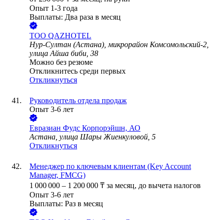
Опыт 1-3 года
Выплаты: Два раза в месяц
ТОО
QAZHOTEL
Нур-Султан (Астана), микрорайон Комсомольский-2,
улица Айша биби, 38
Можно без резюме
Откликнитесь среди первых
Откликнуться
Руководитель отдела продаж
Опыт 3-6 лет
Евразиан Фудс Корпорэйшн, АО
Астана, улица Шары Жиенкуловой, 5
Откликнуться
Менеджер по ключевым клиентам (Key Account
Manager, FMCG)
1 000 000
–
1 200 000
₸
за месяц,
до вычета налогов
Опыт 3-6 лет
Выплаты: Раз в месяц