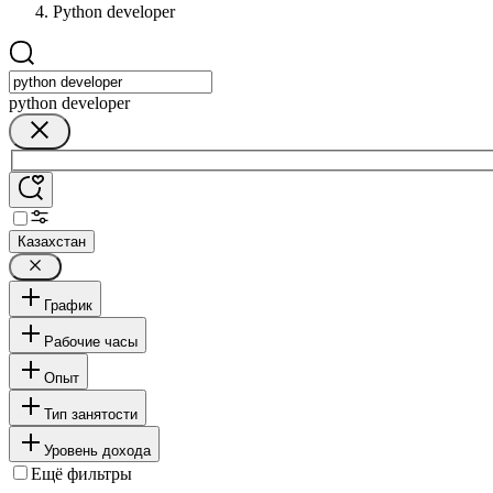
Python developer
python developer
Казахстан
График
Рабочие часы
Опыт
Тип занятости
Уровень дохода
Ещё фильтры