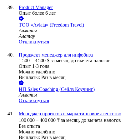
Product Manager
Опыт более 6 лет
ТОО
«Aviata» (Freedom Travel)
Алматы
Алатау
Откликнуться
Проджект менеджер для инфобиза
1 500
–
3 500
$
за месяц,
до вычета налогов
Опыт 1-3 года
Можно удалённо
Выплаты: Раз в месяц
ИП
Sales Coaching (Сейлз Коучинг)
Алматы
Откликнуться
Менеджер проектов в маркетинговое агентство
100 000
–
400 000
₸
за месяц,
до вычета налогов
Без опыта
Можно удалённо
Выплаты: Раз в месяц