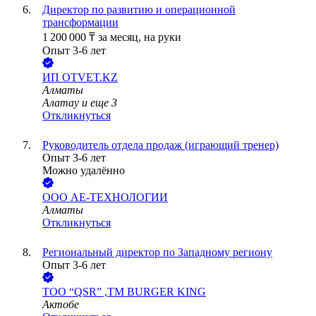
Директор по развитию и операционной
трансформации
1 200 000
₸
за месяц,
на руки
Опыт 3-6 лет
ИП
OTVET.KZ
Алматы
Алатау
и еще
3
Откликнуться
Руководитель отдела продаж (играющий тренер)
Опыт 3-6 лет
Можно удалённо
ООО
АЕ-ТЕХНОЛОГИИ
Алматы
Откликнуться
Региональный директор по Западному региону
Опыт 3-6 лет
ТОО
“QSR” ,ТМ BURGER KING
Актобе