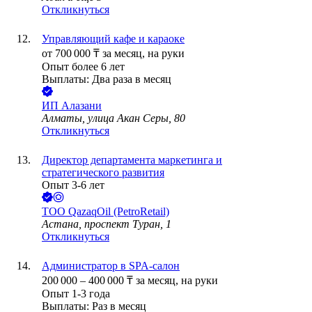
Откликнуться
Управляющий кафе и караоке
от
700 000
₸
за месяц,
на руки
Опыт более 6 лет
Выплаты: Два раза в месяц
ИП
Алазани
Алматы, улица Акан Серы, 80
Откликнуться
Директор департамента маркетинга и
стратегического развития
Опыт 3-6 лет
ТОО
QazaqOil (PetroRetail)
Астана, проспект Туран, 1
Откликнуться
Администратор в SPA-салон
200 000
–
400 000
₸
за месяц,
на руки
Опыт 1-3 года
Выплаты: Раз в месяц