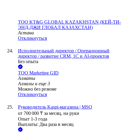
ТОО
KT&G GLOBAL KAZAKHSTAN (КЕЙ-ТИ-
ЭНД-ДЖИ ГЛОБАЛ КАЗАХСТАН)
Астана
Откликнуться
Исполнительный директор / Операционный
директор / развитие CRM, 1С и AI-проектов
Без опыта
ТОО
Marketing GID
Алматы
Алмалы
и еще
3
Можно без резюме
Откликнуться
Руководитель Kaspi-магазина | MSQ
от
700 000
₸
за месяц,
на руки
Опыт 1-3 года
Выплаты: Два раза в месяц