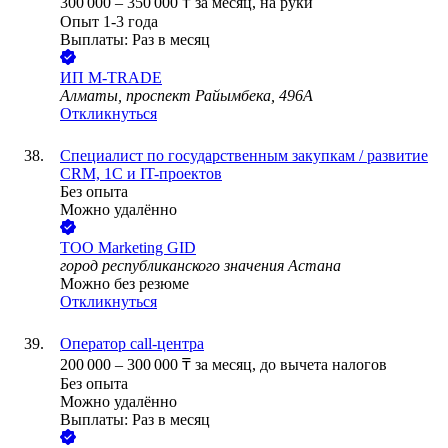
300 000
–
350 000
₸
за месяц,
на руки
Опыт 1-3 года
Выплаты: Раз в месяц
ИП
M-TRADE
Алматы, проспект Райымбека, 496А
Откликнуться
Специалист по государственным закупкам / развитие
CRM, 1С и IT-проектов
Без опыта
Можно удалённо
ТОО
Marketing GID
город республиканского значения Астана
Можно без резюме
Откликнуться
Оператор call-центра
200 000
–
300 000
₸
за месяц,
до вычета налогов
Без опыта
Можно удалённо
Выплаты: Раз в месяц