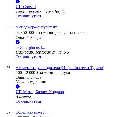
ИП
Consult
Тараз, проспект Толе Би, 75
Откликнуться
Менеджер-консультант
от
350 000
₸
за месяц,
до вычета налогов
Опыт 1-3 года
ТОО
Optimus kz
Павлодар, Торговая улица, 5/5
Откликнуться
Ассистент руководителя (Инфо-бизнес и Туризм)
500
–
2 000
$
за месяц,
на руки
Опыт 1-3 года
Можно удалённо
ИП
Метод Бизнес Хардкор
Алматы
Откликнуться
Офис-менеджер