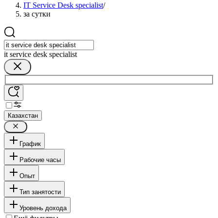
IT Service Desk specialist
/
за сутки
it service desk specialist
Казахстан
График
Рабочие часы
Опыт
Тип занятости
Уровень дохода