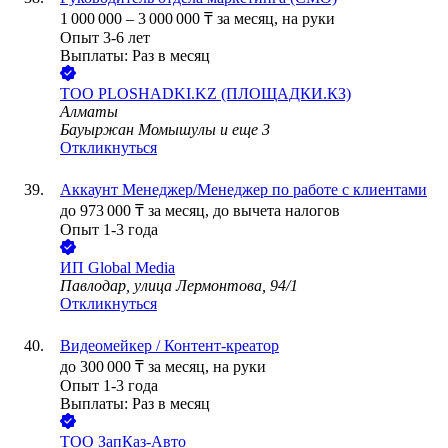
1 000 000
–
3 000 000
₸
за месяц,
на руки
Опыт 3-6 лет
Выплаты: Раз в месяц
ТОО
PLOSHADKI.KZ (ПЛОЩАДКИ.КЗ)
Алматы
Бауыржан Момышулы
и еще
3
Откликнуться
Аккаунт Менеджер/Менеджер по работе с клиентами
до
973 000
₸
за месяц,
до вычета налогов
Опыт 1-3 года
ИП
Global Media
Павлодар, улица Лермонтова, 94/1
Откликнуться
Видеомейкер / Контент-креатор
до
300 000
₸
за месяц,
на руки
Опыт 1-3 года
Выплаты: Раз в месяц
ТОО
ЗапКаз-Авто