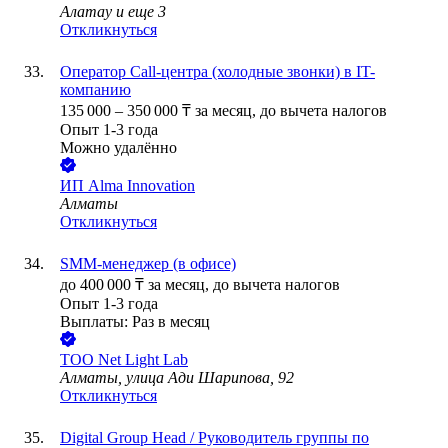
Алатау
и еще
3
Откликнуться
Оператор Call-центра (холодные звонки) в IT-
компанию
135 000
–
350 000
₸
за месяц,
до вычета налогов
Опыт 1-3 года
Можно удалённо
ИП
Alma Innovation
Алматы
Откликнуться
SMM-менеджер (в офисе)
до
400 000
₸
за месяц,
до вычета налогов
Опыт 1-3 года
Выплаты: Раз в месяц
ТОО
Net Light Lab
Алматы, улица Ади Шарипова, 92
Откликнуться
Digital Group Head / Руководитель группы по