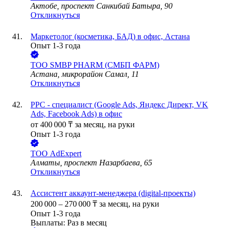
Актобе, проспект Санкибай Батыра, 90
Откликнуться
Маркетолог (косметика, БАД) в офис, Астана
Опыт 1-3 года
ТОО
SMBP PHARM (СМБП ФАРМ)
Астана, микрорайон Самал, 11
Откликнуться
PPC - специалист (Google Ads, Яндекс Директ, VK
Ads, Facebook Ads) в офис
от
400 000
₸
за месяц,
на руки
Опыт 1-3 года
ТОО
AdExpert
Алматы, проспект Назарбаева, 65
Откликнуться
Ассистент аккаунт-менеджера (digital-проекты)
200 000
–
270 000
₸
за месяц,
на руки
Опыт 1-3 года
Выплаты: Раз в месяц