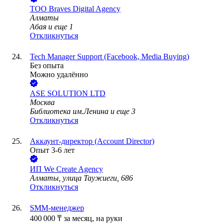
ТОО
Braves Digital Agency
Алматы
Абая
и еще
1
Откликнуться
Tech Manager Support (Facebook, Media Buying)
Без опыта
Можно удалённо
ASE SOLUTION LTD
Москва
Библиотека им.Ленина
и еще
3
Откликнуться
Аккаунт-директор (Account Director)
Опыт 3-6 лет
ИП
We Create Agency
Алматы, улица Таужиеги, 686
Откликнуться
SMM-менеджер
400 000
₸
за месяц,
на руки