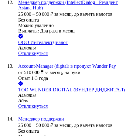
Менеджер поддержки (IntellectDialog - Резидент
Astana Hub)
25 000
–
50 000
₽
за месяц,
до вычета налогов
Без опыта
Можно удалённо
Выплаты: Два раза в месяц
ООО
ИнтеллектДиалог
Алматы
Откликнуться
Account-Manager (digital) в продукт Wunder Pay
от
510 000
₸
за месяц,
на руки
Опыт 1-3 года
ТОО
WUNDER DIGITAL (ВУНДЕР ДИДЖИТАЛ)
Алматы
Абая
Откликнуться
Менеджер поддержки
25 000
–
50 000
₽
за месяц,
до вычета налогов
Без опыта