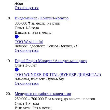
Абая
Откликнуться
Видеомейкер / Контент-креатор
300 000
₸
за месяц,
на руки
Опыт 1-3 года
Выплаты: Раз в месяц
ТОО
West line ltd
Актобе, проспект Кенеса Нокина, 1Г
Откликнуться
Digital Project Manager / Аккаунт-менеджер
Опыт 3-6 лет
ТОО
WUNDER DIGITAL (ВУНДЕР ДИДЖИТАЛ)
Алматы, комплекс Нурлы-Тау
Откликнуться
Менеджер по работе с клиентами
250 000
–
700 000
₸
за месяц,
до вычета налогов
Опыт 1-3 года
Выплаты: Раз в месяц