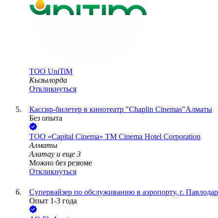
ТОО
UniTiM
Кызылорда
Откликнуться
Кассир-билетер в кинотеатр "Chaplin Cinemas"Алматы
Без опыта
ТОО
«Capital Cinema» ТМ Cinema Hotel Corporation
Алматы
Алатау
и еще
3
Можно без резюме
Откликнуться
Супервайзер по обслуживанию в аэропорту, г. Павлодар
Опыт 1-3 года