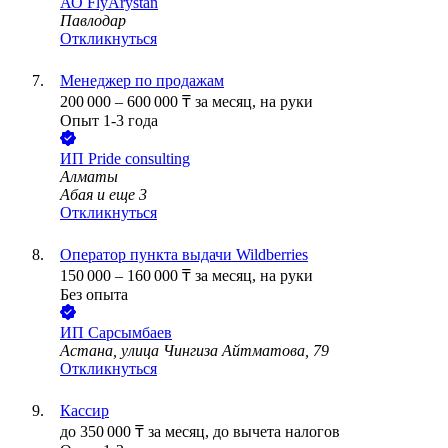
АО
FlyArystan
Павлодар
Откликнуться
Менеджер по продажам
200 000
–
600 000
₸
за месяц,
на руки
Опыт 1-3 года
ИП
Pride consulting
Алматы
Абая
и еще
3
Откликнуться
Оператор пункта выдачи Wildberries
150 000
–
160 000
₸
за месяц,
на руки
Без опыта
ИП
Сарсымбаев
Астана, улица Чингиза Айтматова, 79
Откликнуться
Кассир
до
350 000
₸
за месяц,
до вычета налогов