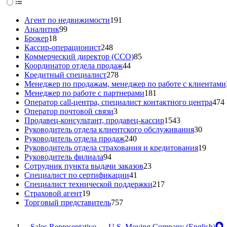
Агент по недвижимости
191
Аналитик
99
Брокер
18
Кассир-операционист
248
Коммерческий директор (CCO)
85
Координатор отдела продаж
44
Кредитный специалист
278
Менеджер по продажам, менеджер по работе с клиентами
Менеджер по работе с партнерами
181
Оператор call-центра, специалист контактного центра
474
Оператор почтовой связи
3
Продавец-консультант, продавец-кассир
1543
Руководитель отдела клиентского обслуживания
30
Руководитель отдела продаж
240
Руководитель отдела страхования и кредитования
19
Руководитель филиала
94
Сотрудник пункта выдачи заказов
23
Специалист по сертификации
41
Специалист технической поддержки
217
Страховой агент
19
Торговый представитель
757
Sales Representative — U.S. Moving Company (English)