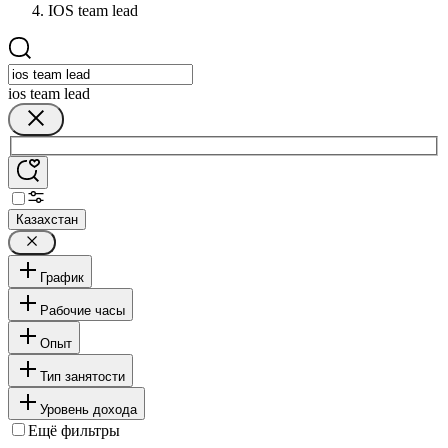
IOS team lead
ios team lead
Казахстан
График
Рабочие часы
Опыт
Тип занятости
Уровень дохода
Ещё фильтры