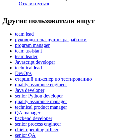
Откликнуться
Другие пользователи ищут
team lead
руководитель группы разработки
program manager
team assistant
team leader
Javascript developer
technical lead
DevOps
старший инженер по тестированию
quality assurance engineer
Java developer
senior Python developer
quality assurance manager
technical product manager
QA manager
backend developer
senior process engineer
chief operating officer
senior QA