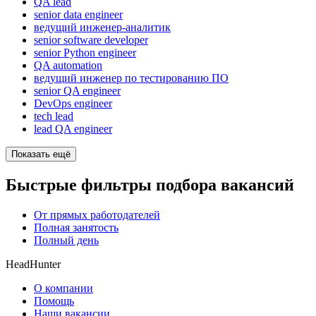
QA lead
senior data engineer
ведущий инженер-аналитик
senior software developer
senior Python engineer
QA automation
ведущий инженер по тестированию ПО
senior QA engineer
DevOps engineer
tech lead
lead QA engineer
Показать ещё
Быстрые фильтры подбора вакансий
От прямых работодателей
Полная занятость
Полный день
HeadHunter
О компании
Помощь
Наши вакансии