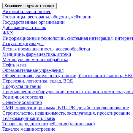
Компании в других городах
Автомобильный бизнес
Гостиницы, рестораны, общепит, кейтеринг
Государственные организации
Добывающая отрасль
ЖКХ
Информационные технологии, системная интеграция, интерне
Искусство, культура
Лесная промышленность, деревообработка
Медицина, фармацевтика, аптеки
Металлургия, металлообработка
Нефть и газ
Образовательные учреждения
Общественная деятельность, партии, благотворительность, НК
Перевозки, логистика, склад, ВЭД
Продукты питания
Промышленное оборудование, техника, станки и комплектующ
Розничная торговля
Сельское хозяйство
СМИ, маркетинг, реклама, BTL, PR, дизайн, продюсирование
Строительство, недвижимость, эксплуатация, проектирование
Телекоммуникации, связь
Товары народного потребления (непищевые)
Тяжелое машиностроение