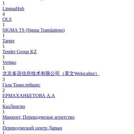
1
LinguaHub
4
OLS
1
SIGMA TS (Sigma Translations)
1
Target
1
Tender Group KZ
1
Vertigo
1
北京多语信息技术有限公司（英文Welocalize）
3
Гала Транслейшнс
2
ЕРМАХАНБЕТОВА А.А
1
КазЛингво
1
Манкент, Переводческое агентство
1
Переводческий центр Дарын
1