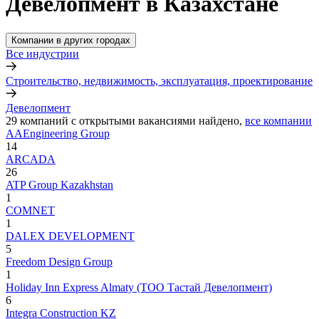
Девелопмент в Казахстане
Компании в других городах
Все индустрии
Строительство, недвижимость, эксплуатация, проектирование
Девелопмент
29
компаний с открытыми вакансиями
найдено,
все компании
AAEngineering Group
14
ARCADA
26
ATP Group Kazakhstan
1
COMNET
1
DALEX DEVELOPMENT
5
Freedom Design Group
1
Holiday Inn Express Almaty (ТОО Тастай Девелопмент)
6
Integra Construction KZ