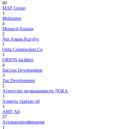
40
MAF Group
1
Meliorator
4
Monarch Eurasia
2
Nur Astana Kurylys
1
Orda Construction Co
1
ORION facilities
4
Success Development
3
Tau Development
2
Агентство недвижимости ДОКА
1
Алматы тұрғын үй
1
АМТ Ай
37
Астанасертификация
1