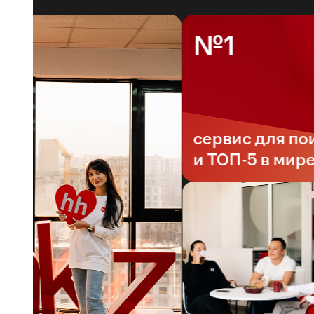
№1
сервис для поиск
и ТОП-5 в мире*