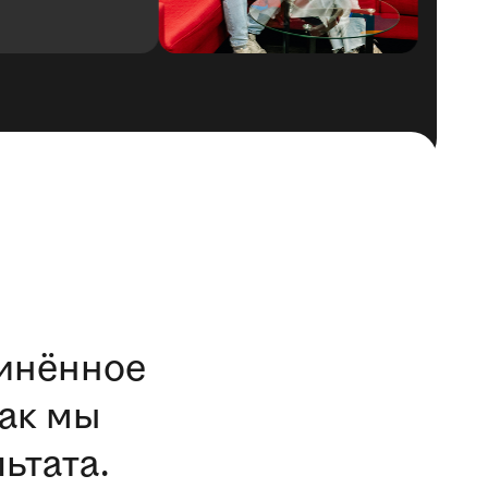
откл
динённое
ак мы
ьтата.