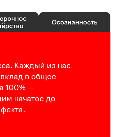
срочное
Осознанность
нёрство
са. Каждый из нас
 вклад в общее
на 100% —
дим начатое до
фекта.