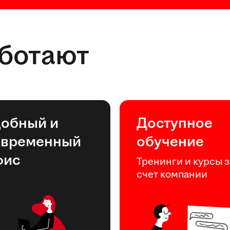
аботают
добный и
Доступное
овременный
обучение
фис
Тренинги и курсы з
счет компании