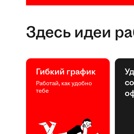
Здесь идеи р
Гибкий график
У
с
Работай, как удобно
тебе
о