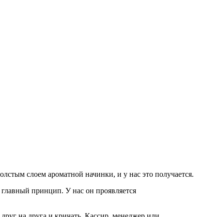
лстым слоем ароматной начинки, и у нас это получается.
 главный принцип. У нас он проявляется
друг на друга и кричать. Кассир, менеджер или