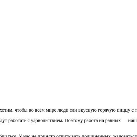
отим, чтобы во всём мире люди ели вкусную горячую пиццу с то
дут работать с удовольствием. Поэтому работа на равных — наш
щаться. У нас не принято отчитывать подчиненных, жаловаться 