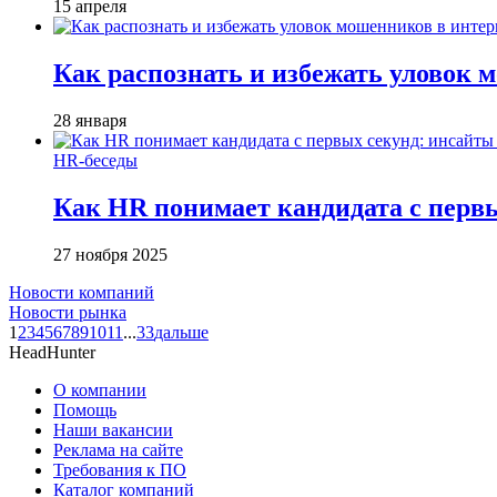
15 апреля
Как распознать и избежать уловок 
28 января
HR-беседы
Как HR понимает кандидата с первы
27 ноября 2025
Новости компаний
Новости рынка
1
2
3
4
5
6
7
8
9
10
11
...
33
дальше
HeadHunter
О компании
Помощь
Наши вакансии
Реклама на сайте
Требования к ПО
Каталог компаний