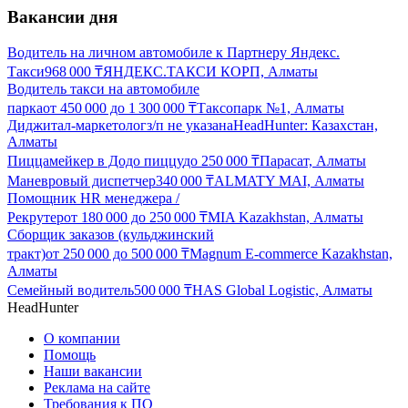
Вакансии дня
Водитель на личном автомобиле к Партнеру Яндекс.
Такси
968 000
₸
ЯНДЕКС.ТАКСИ КОРП, Алматы
Водитель такси на автомобиле
парка
от
450 000
до
1 300 000
₸
Таксопарк №1, Алматы
Диджитал-маркетолог
з/п не указана
HeadHunter: Казахстан,
Алматы
Пиццамейкер в Додо пиццу
до
250 000
₸
Парасат, Алматы
Маневровый диспетчер
340 000
₸
ALMATY MAI, Алматы
Помощник HR менеджера /
Рекрутер
от
180 000
до
250 000
₸
MIA Kazakhstan, Алматы
Сборщик заказов (кульджинский
тракт)
от
250 000
до
500 000
₸
Magnum E-commerce Kazakhstan,
Алматы
Семейный водитель
500 000
₸
HAS Global Logistic, Алматы
HeadHunter
О компании
Помощь
Наши вакансии
Реклама на сайте
Требования к ПО