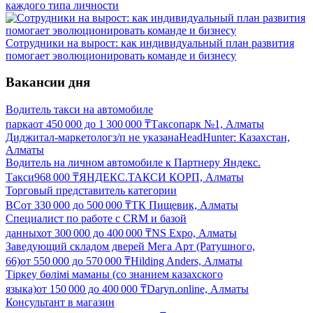
каждого типа личности
Сотрудники на вырост: как индивидуальный план развития
помогает эволюционировать команде и бизнесу
Вакансии дня
Водитель такси на автомобиле
парка
от
450 000
до
1 300 000
₸
Таксопарк №1, Алматы
Диджитал-маркетолог
з/п не указана
HeadHunter: Казахстан,
Алматы
Водитель на личном автомобиле к Партнеру Яндекс.
Такси
968 000
₸
ЯНДЕКС.ТАКСИ КОРП, Алматы
Торговый представитель категории
BC
от
330 000
до
500 000
₸
ТК Пищевик, Алматы
Специалист по работе с CRM и базой
данных
от
300 000
до
400 000
₸
NS Expo, Алматы
Заведующий складом дверей Мега Арт (Ратушного,
66)
от
550 000
до
570 000
₸
Hilding Anders, Алматы
Тіркеу бөлімі маманы (со знанием казахского
языка)
от
150 000
до
400 000
₸
Daryn.online, Алматы
Консультант в магазин